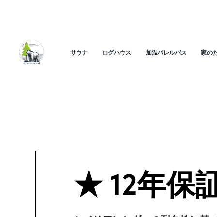
SIBERIAN WOOD
は日本国内での直販を開始いたしま
これにより、
「shizensauna.jp」
サイトはご利用いただ
<
サウナ
ログハウス
加温バレルバス
家の
サウナ
ログハウス
加温バレルバス
家のた
★ 12年保