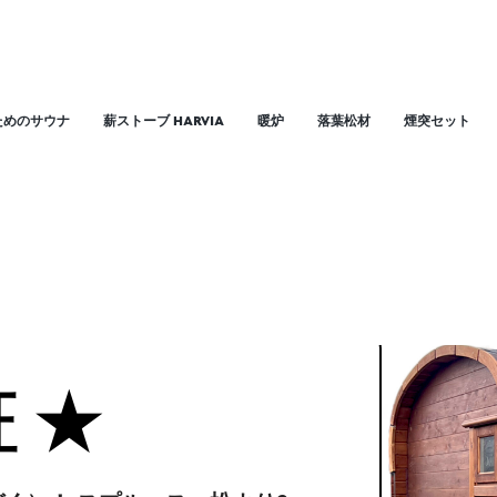
した。
シベリアン
けません。
ためのサウナ
薪ストーブ HARVIA
暖炉
落葉松材
煙突セット
めのサウナ
薪ストーブ HARVIA
暖炉
落葉松材
煙
証 ★