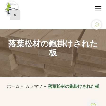
<
落葉松材の鉋掛けされた
板
ホーム
»
カラマツ
»
落葉松材の鉋掛けされた板