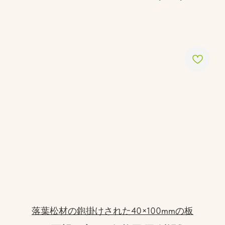
落葉松材の鉋掛けされた40×100mmの板