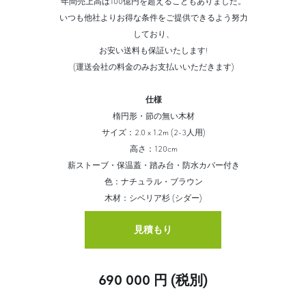
年間売上高は100億円を超えることもありました。
いつも他社よりお得な条件をご提供できるよう努力
しており、
お安い送料も保証いたします!
(運送会社の料金のみお支払いいただきます)
仕様
楕円形・節の無い木材
サイズ：2.0 х 1.2m (2-3人用)
高さ：120cm
薪ストーブ・保温蓋・踏み台・防水カバー付き
色：ナチュラル・ブラウン
木材：シベリア杉 (シダー)
見積もり
690 000 円 (税別)