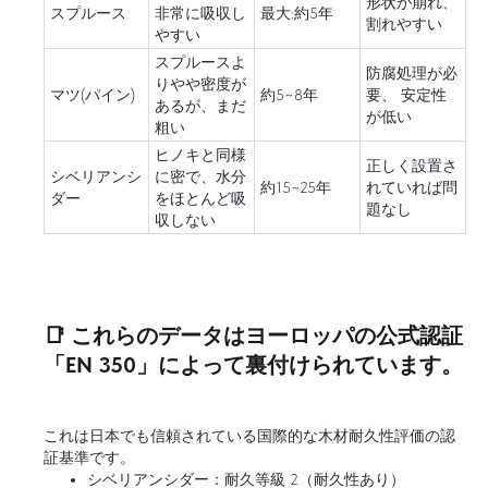
形状が崩れ、
スプルース
非常に吸収し
最大:約5年
割れやすい
やすい
スプルースよ
防腐処理が必
りやや密度が
マツ(パイン)
約5~8年
要、 安定性
あるが、まだ
が低い
粗い
ヒノキと同様
正しく設置さ
シベリアンシ
に密で、水分
約15~25年
れていれば問
ダー
をほとんど吸
題なし
収しない
📑 これらのデータはヨーロッパの公式認証
「EN 350」によって裏付けられています。
これは日本でも信頼されている国際的な木材耐久性評価の認
証基準です。
シベリアンシダー：耐久等級 2（耐久性あり）