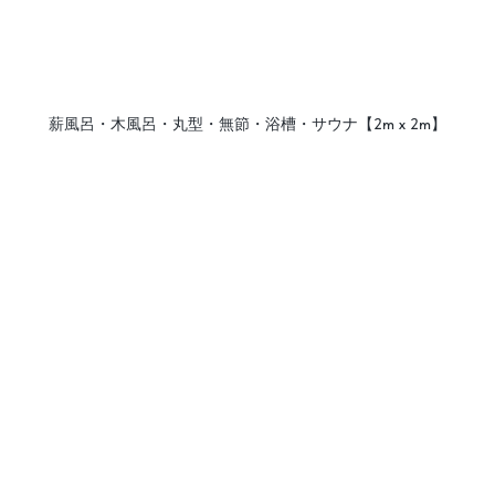
薪風呂・木風呂・丸型・無節・浴槽・サウナ【2m х 2m】