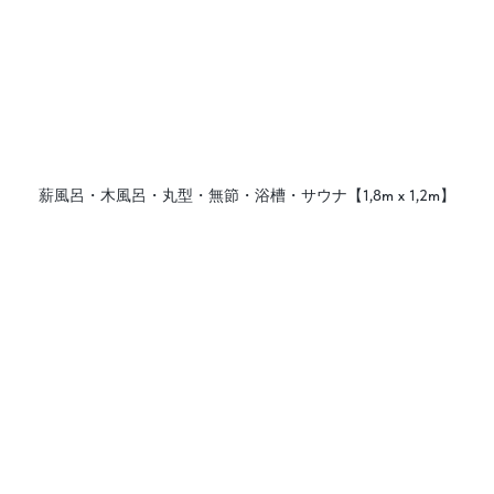
薪風呂・木風呂・丸型・無節・浴槽・サウナ【1,8m х 1,2m】