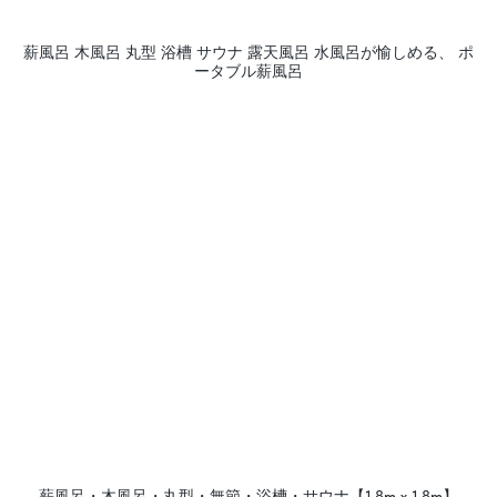
薪風呂 木風呂 丸型 浴槽 サウナ 露天風呂 水風呂が愉しめる、 ポ
ータブル薪風呂
薪風呂・木風呂・丸型・無節・浴槽・サウナ【1,8m х 1,8m】