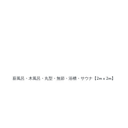
薪風呂・木風呂・丸型・無節・浴槽・サウナ【2m х 2m】