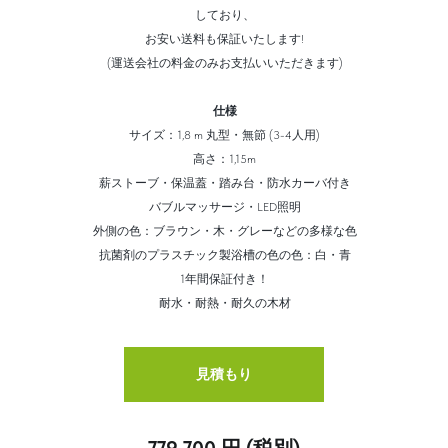
しており、
お安い送料も保証いたします!
(運送会社の料金のみお支払いいただきます)
仕様
サイズ：1,8 m 丸型・無節 (3-4人用)
高さ：1,15m
薪ストーブ・保温蓋・踏み台・防水カーバ付き
バブルマッサージ・LED照明
外側の色：ブラウン・木・グレーなどの多様な色
抗菌剤のプラスチック製浴槽の色の色：白・青
1年間保証付き！
耐水・耐熱・耐久の木材
見積もり