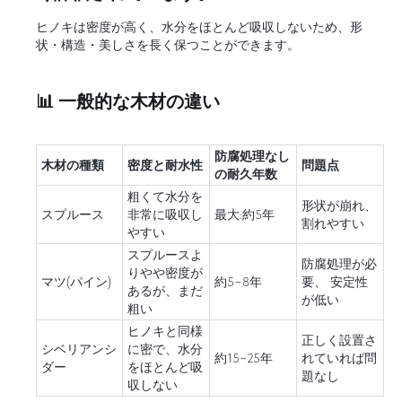
ヒノキは密度が高く、水分をほとんど吸収しないため、形
状・構造・美しさを長く保つことができます。
📊 一般的な木材の違い
防腐処理なし
木材の種類
密度と耐水性
問題点
の耐久年数
粗くて水分を
形状が崩れ、
スプルース
非常に吸収し
最大:約5年
割れやすい
やすい
スプルースよ
防腐処理が必
りやや密度が
マツ(パイン)
約5~8年
要、 安定性
あるが、まだ
が低い
粗い
ヒノキと同様
正しく設置さ
シベリアンシ
に密で、水分
約15~25年
れていれば問
ダー
をほとんど吸
題なし
収しない