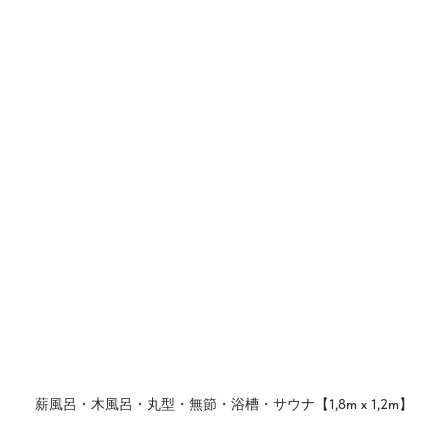
薪風呂・木風呂・丸型・無節・浴槽・サウナ【1,8m х 1,2m】