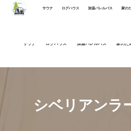
サウナ
ログハウス
加温バレルバス
家の
SIBERIAN WOOD
は日本国内での直販を開始いたしま
これにより、
「shizensauna.jp」
サイトはご利用いただ
<
サウナ
ログハウス
加温バレルバス
家のた
シベリアンラ