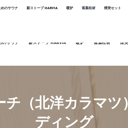
ためのサウナ
薪ストーブ HARVIA
暖炉
落葉松材
煙突セット
した。
シベリアン
けません。
めのサウナ
薪ストーブ HARVIA
暖炉
落葉松材
煙
ーチ（北洋カラマツ
ディング