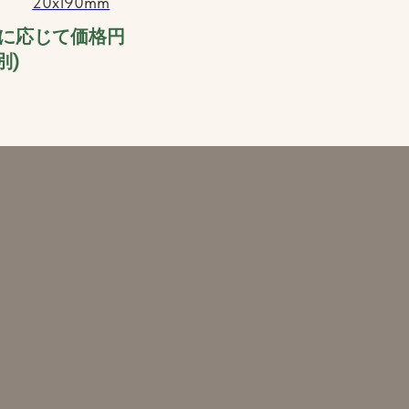
20x190mm
に応じて価格円
別)