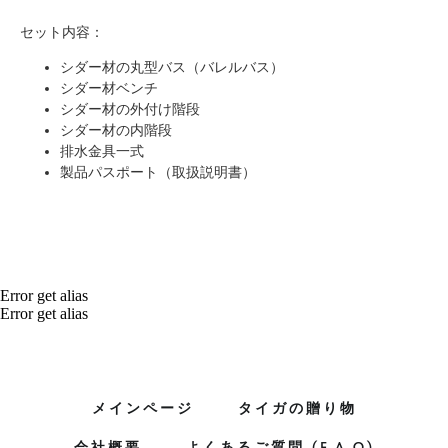
セット内容：
シダー材の丸型バス（バレルバス）
シダー材ベンチ
シダー材の外付け階段
シダー材の内階段
排水金具一式
製品パスポート（取扱説明書）
Error get alias
Error get alias
メインページ
タイガの贈り物
会社概要
よくあるご質問 (F.A.Q)