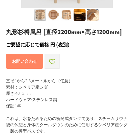
丸形杉樽風呂 [直径2200mm×高さ1200mm]
ご要望に応じて価格
円 (税別)
お問い合わせ
直径:1から2.3メートルから（任意）
素材：シベリア産シダー
厚さ:40±3mm
ハードウェア:ステンレス鋼
保証:1年
これは、水をためるための密閉式タンクであり、スチームサウナ
後の休憩と身体のクールダウンのために使用するシベリア産シダ
ー製の樽型バスです。